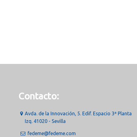
Contacto:
Avda. de la Innovación, 5. Edif. Espacio 3ª Planta
Izq. 41020 - Sevilla
fedeme@fedeme.com