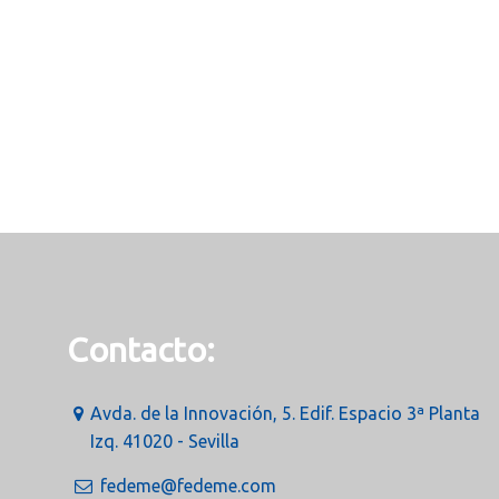
Contacto:
Avda. de la Innovación, 5. Edif. Espacio 3ª Planta
Izq. 41020 - Sevilla
fedeme@fedeme.com