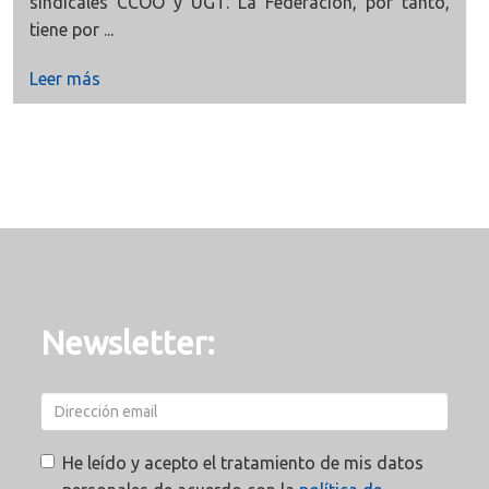
sindicales CCOO y UGT. La Federación, por tanto,
tiene por ...
Leer más
Newsletter:
He leído y acepto el tratamiento de mis datos