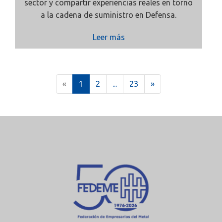
sector y compartir experiencias reales en torno
a la cadena de suministro en Defensa.
Leer más
(
«
1
2
...
23
»
c
u
r
r
e
n
t
)