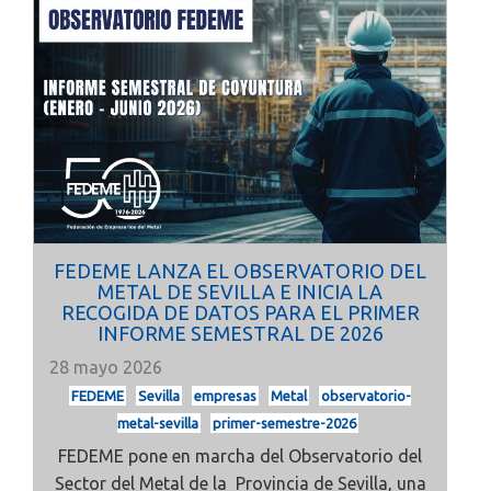
FEDEME LANZA EL OBSERVATORIO DEL
METAL DE SEVILLA E INICIA LA
RECOGIDA DE DATOS PARA EL PRIMER
INFORME SEMESTRAL DE 2026
28 mayo 2026
FEDEME
Sevilla
empresas
Metal
observatorio-
metal-sevilla
primer-semestre-2026
FEDEME pone en marcha del
Observatorio del
Sector del Metal de la Provincia de Sevilla, una