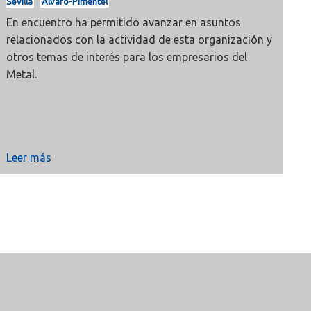
Sevilla
Álvaro-Pimentel
En encuentro ha permitido avanzar en asuntos
relacionados con la actividad de esta organización y
otros temas de interés para los empresarios del
Metal.
Leer más