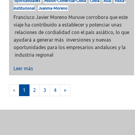
oportunidades
Misión-Comercial-China
China
Asia
visita-
institucional
Juanma-Moreno
Francisco Javier Moreno Muruve corrobora que este
viaje ha contribuido a establecer y potenciar unas
relaciones de cordialidad con el país asiático, lo que
ayudará a generar más inversiones y nuevas
oportunidades para los empresarios andaluces y la
industria regional
Leer más
(
«
1
2
3
4
»
c
u
r
r
e