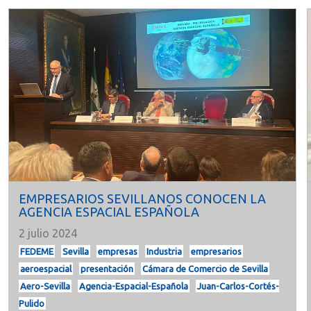
EMPRESARIOS SEVILLANOS CONOCEN LA
AGENCIA ESPACIAL ESPAÑOLA
2 julio 2024
FEDEME
Sevilla
empresas
Industria
empresarios
aeroespacial
presentación
Cámara de Comercio de Sevilla
Aero-Sevilla
Agencia-Espacial-Española
Juan-Carlos-Cortés-
Pulido