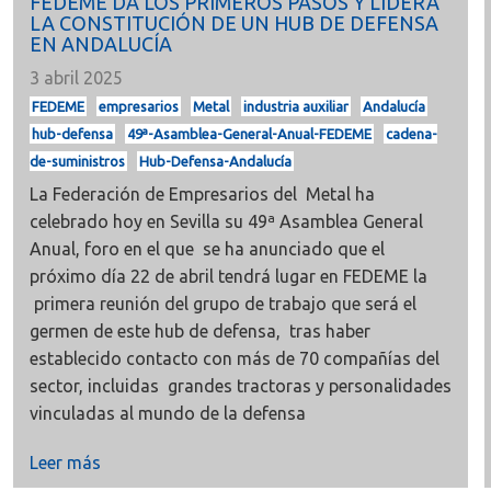
FEDEME DA LOS PRIMEROS PASOS Y LIDERA
LA CONSTITUCIÓN DE UN HUB DE DEFENSA
EN ANDALUCÍA
3 abril 2025
FEDEME
empresarios
Metal
industria auxiliar
Andalucía
hub-defensa
49ª-Asamblea-General-Anual-FEDEME
cadena-
de-suministros
Hub-Defensa-Andalucía
La Federación de Empresarios del Metal ha
celebrado hoy en Sevilla su 49ª Asamblea General
Anual, foro en el que se ha anunciado que el
próximo día 22 de abril tendrá lugar en FEDEME la
primera reunión del grupo de trabajo que será el
germen de este hub de defensa, tras haber
establecido contacto con más de 70 compañías del
sector, incluidas grandes tractoras y personalidades
vinculadas al mundo de la defensa
Leer más