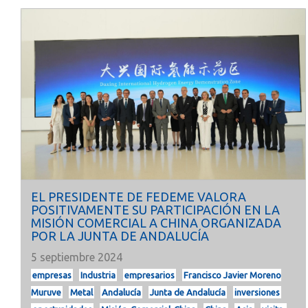
EL PRESIDENTE DE FEDEME VALORA
POSITIVAMENTE SU PARTICIPACIÓN EN LA
MISIÓN COMERCIAL A CHINA ORGANIZADA
POR LA JUNTA DE ANDALUCÍA
5 septiembre 2024
empresas
Industria
empresarios
Francisco Javier Moreno
Muruve
Metal
Andalucía
Junta de Andalucía
inversiones