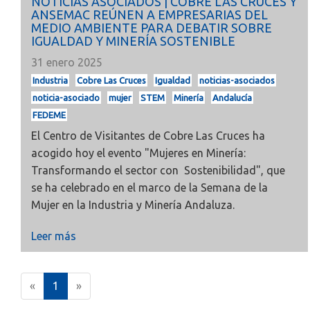
NOTICIAS ASOCIADOS | COBRE LAS CRUCES Y
ANSEMAC REÚNEN A EMPRESARIAS DEL
MEDIO AMBIENTE PARA DEBATIR SOBRE
IGUALDAD Y MINERÍA SOSTENIBLE
31 enero 2025
Industria
Cobre Las Cruces
Igualdad
noticias-asociados
noticia-asociado
mujer
STEM
Minería
Andalucía
FEDEME
El Centro de Visitantes de Cobre Las Cruces ha
acogido hoy
el evento "Mujeres en Minería:
Transformando el sector con Sostenibilidad", que
se ha celebrado en el marco de la Semana de la
Mujer en la Industria y Minería Andaluza.
Leer más
(
«
1
»
c