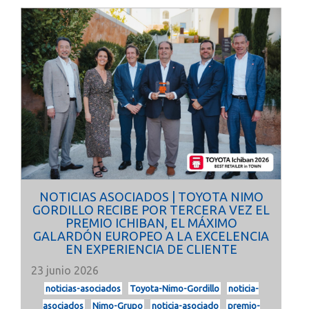
NOTICIAS ASOCIADOS | TOYOTA NIMO
GORDILLO RECIBE POR TERCERA VEZ EL
PREMIO ICHIBAN, EL MÁXIMO
GALARDÓN EUROPEO A LA EXCELENCIA
EN EXPERIENCIA DE CLIENTE
23 junio 2026
noticias-asociados
Toyota-Nimo-Gordillo
noticia-
asociados
Nimo-Grupo
noticia-asociado
premio-