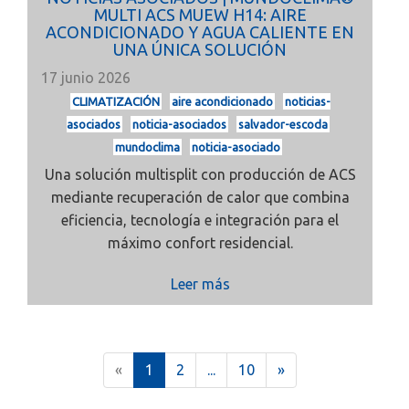
MULTI ACS MUEW H14: AIRE
ACONDICIONADO Y AGUA CALIENTE EN
UNA ÚNICA SOLUCIÓN
17 junio 2026
CLIMATIZACIÓN
aire acondicionado
noticias-
asociados
noticia-asociados
salvador-escoda
mundoclima
noticia-asociado
Una solución multisplit con producción de ACS
mediante recuperación de calor que combina
eficiencia, tecnología e integración para el
máximo confort residencial.
Leer más
(
«
1
2
...
10
»
c