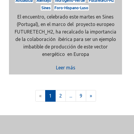
Andalucía
Alentejo
hidrógeno-verde
Futuretech-H2
Sines
Foro-Hispano-Luso
El encuentro, celebrado este martes en Sines
(Portugal), en el marco del proyecto europeo
FUTURETECH_H2, ha recalcado la importancia
de la colaboración ibérica para ser un ejemplo
imbatible de producción de este vector
energético en Europa
Leer más
(
«
1
2
...
9
»
c
u
r
r
e