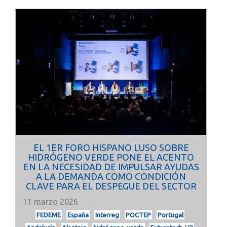
EL 1ER FORO HISPANO LUSO SOBRE
HIDRÓGENO VERDE PONE EL ACENTO
EN LA NECESIDAD DE IMPULSAR AYUDAS
A LA DEMANDA COMO CONDICIÓN
CLAVE PARA EL DESPEGUE DEL SECTOR
11 marzo 2026
FEDEME
España
Interreg
POCTEP
Portugal