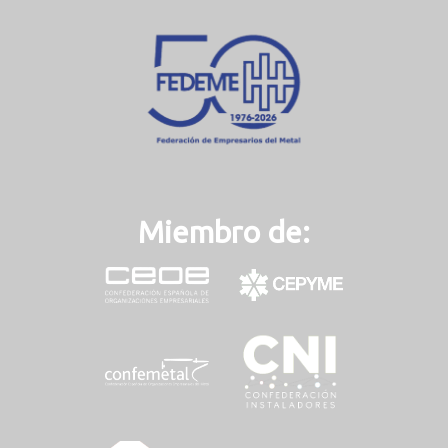
n
t
)
Miembro de: