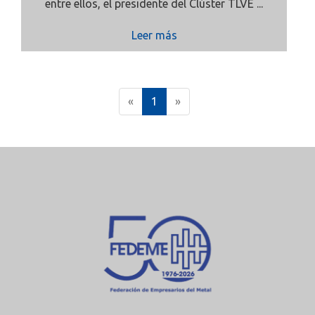
entre ellos, el presidente del Clúster TLVE ...
Leer más
(
«
1
»
c
u
r
r
e
n
t
)