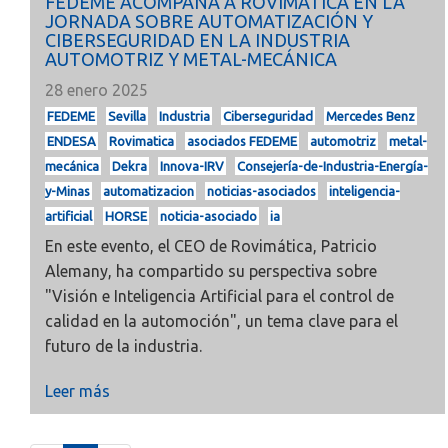
FEDEME ACOMPAÑA A ROVIMÁTICA EN LA
JORNADA SOBRE AUTOMATIZACIÓN Y
CIBERSEGURIDAD EN LA INDUSTRIA
AUTOMOTRIZ Y METAL-MECÁNICA
28 enero 2025
FEDEME
Sevilla
Industria
Ciberseguridad
Mercedes Benz
ENDESA
Rovimatica
asociados FEDEME
automotriz
metal-
mecánica
Dekra
Innova-IRV
Consejería-de-Industria-Energía-
y-Minas
automatizacion
noticias-asociados
inteligencia-
artificial
HORSE
noticia-asociado
ia
En este evento, el CEO de Rovimática, Patricio
Alemany, ha compartido su perspectiva sobre
"Visión e Inteligencia Artificial para el control de
calidad en la automoción", un tema clave para el
futuro de la industria.
Leer más