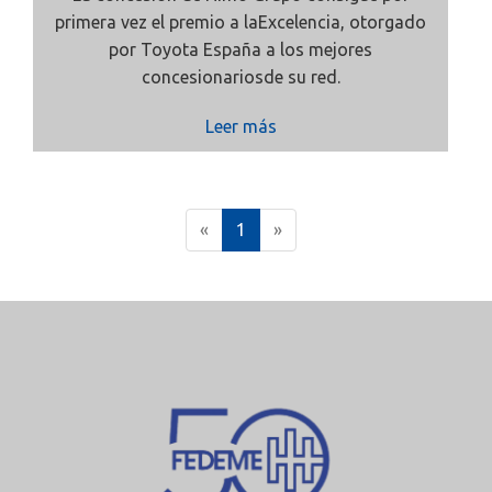
primera vez el premio a laExcelencia, otorgado
por Toyota España a los mejores
concesionariosde su red.
Leer más
(
«
1
»
c
u
r
r
e
n
t
)