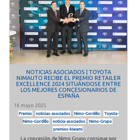
NOTICIAS ASOCIADOS | TOYOTA
NIMAUTO RECIBE EL PREMIO RETAILER
EXCELLENCE 2024 SITUÁNDOSE ENTRE
LOS MEJORES CONCESIONARIOS DE
ESPAÑA
16 mayo 2025
Premio
noticias-asociados
Nimo-Gordillo
Toyota-
Nimo-Gordillo
noticia-asociados
Nimo-Grupo
premios-kiwami
La concesión de Nimo Grupo consigue por