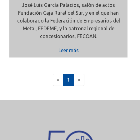
José Luis García Palacios, salón de actos
Fundación Caja Rural del Sur, y en el que han
colaborado la Federación de Empresarios del
Metal, FEDEME, y la patronal regional de
concesionarios,
FECOAN.
Leer más
(
«
1
»
c
u
r
r
e
n
t