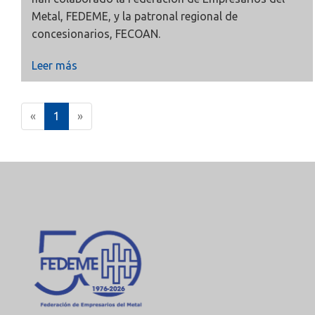
Metal, FEDEME, y la patronal regional de
concesionarios,
FECOAN.
Leer más
(
«
1
»
c
u
r
r
e
n
t
)