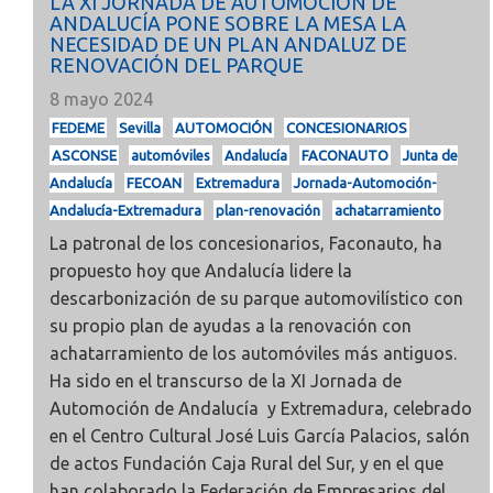
LA XI JORNADA DE AUTOMOCIÓN DE
ANDALUCÍA PONE SOBRE LA MESA LA
NECESIDAD DE UN PLAN ANDALUZ DE
RENOVACIÓN DEL PARQUE
8 mayo 2024
FEDEME
Sevilla
AUTOMOCIÓN
CONCESIONARIOS
ASCONSE
automóviles
Andalucía
FACONAUTO
Junta de
Andalucía
FECOAN
Extremadura
Jornada-Automoción-
Andalucía-Extremadura
plan-renovación
achatarramiento
La patronal de los concesionarios, Faconauto, ha
propuesto hoy que Andalucía lidere la
descarbonización de su parque automovilístico con
su propio plan de ayudas a la renovación con
achatarramiento de los automóviles más antiguos.
Ha sido en el transcurso de la
XI Jornada de
Automoción de Andalucía y Extremadura, celebrado
en el Centro Cultural José Luis García Palacios, salón
de actos Fundación Caja Rural del Sur, y en el que
han colaborado la Federación de Empresarios del