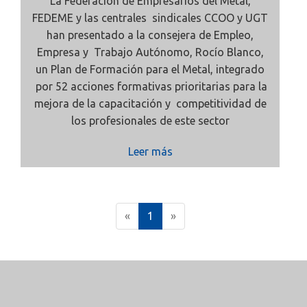
La Federación de Empresarios del Metal,
FEDEME y las centrales sindicales CCOO y UGT
han presentado a la consejera de Empleo,
Empresa y Trabajo Autónomo, Rocío Blanco,
un Plan de Formación para el Metal, integrado
por 52 acciones formativas prioritarias para la
mejora de la capacitación y competitividad de
los profesionales de este sector
Leer más
(
«
1
»
c
u
r
r
e