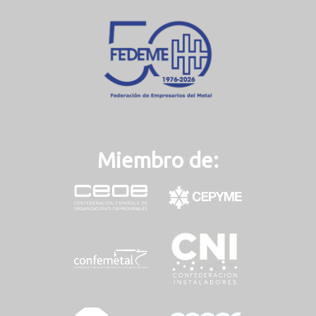
n
t
)
Miembro de: