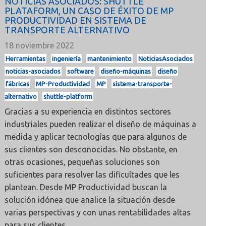
NOTICIAS ASOCIADOS: SHUTTLE
PLATAFORM, UN CASO DE ÉXITO DE MP
PRODUCTIVIDAD EN SISTEMA DE
TRANSPORTE ALTERNATIVO
18 noviembre 2022
Herramientas
ingeniería
mantenimiento
NoticiasAsociados
noticias-asociados
software
diseño-máquinas
diseño
fábricas
MP-Productividad
MP
sistema-transporte-
alternativo
shuttle-platform
Gracias a su experiencia en distintos sectores
industriales pueden
realizar el diseño de máquinas a
medida
y aplicar tecnologías que para algunos de
sus clientes son desconocidas. No obstante, en
otras ocasiones, pequeñas soluciones son
suficientes para resolver las dificultades que les
plantean. Desde MP Productividad buscan la
solución idónea que analice la situación desde
varias perspectivas y con unas rentabilidades altas
para sus clientes.