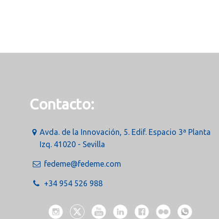
Contacto:
Avda. de la Innovación, 5. Edif. Espacio 3ª Planta
Izq. 41020 - Sevilla
fedeme@fedeme.com
+34 954 526 988