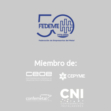
e
n
t
)
Miembro de: