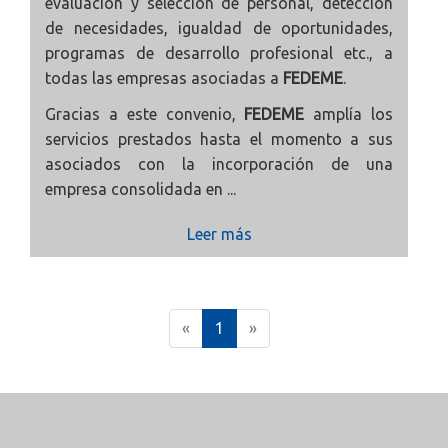
evaluación y selección de personal, detección
de necesidades, igualdad de oportunidades,
programas de desarrollo profesional etc., a
todas las empresas asociadas a
FEDEME
.
Gracias a este convenio,
FEDEME
amplía los
servicios prestados hasta el momento a sus
asociados con la incorporación de una
empresa consolidada en ...
Leer más
(
«
1
»
c
u
r
r