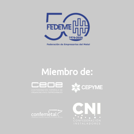
e
n
t
)
Miembro de: