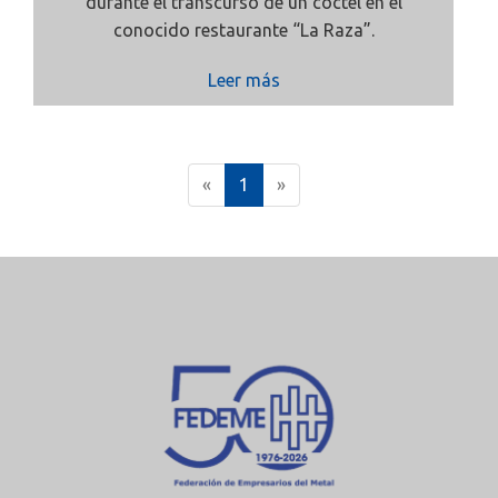
durante el transcurso de un cóctel en el
conocido restaurante “La Raza”.
Leer más
(
«
1
»
c
u
r
r
e
n
t
)