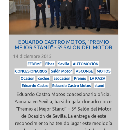
EDUARDO CASTRO MOTOS, "PREMIO
MEJOR STAND" - 5º SALÓN DEL MOTOR
14 diciembre 2015
FEDEME
Fibes
Sevilla
AUTOMOCIÓN
CONCESIONARIOS
Salón Motor
ASCONSE
MOTOS
Ocasión
coches
asocasión
Premio
LA RAZA
Eduardo Castro
Eduardo Castro Motos
stand
Eduardo Castro Motos concesionario oficial
Yamaha en Sevilla, ha sido galardonado con el
“Premio al Mejor Stand” – 5º Salón del Motor
de Ocasión de Sevilla. La entrega de este
reconocimiento ha tenido lugar este mediodía