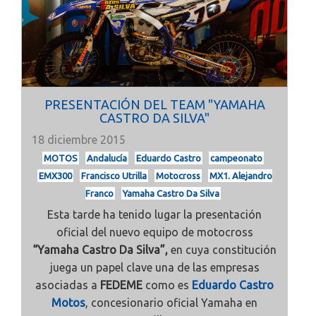
PRESENTACIÓN DEL TEAM "YAMAHA
CASTRO DA SILVA"
18 diciembre 2015
MOTOS
Andalucía
Eduardo Castro
campeonato
EMX300
Francisco Utrilla
Motocross
MX1. Alejandro
Franco
Yamaha Castro Da Silva
Esta tarde ha tenido lugar la presentación
oficial del nuevo equipo de motocross
“Yamaha Castro Da Silva”,
en cuya constitución
juega un papel clave una de las empresas
asociadas a
FEDEME
como es
Eduardo Castro
Motos
, concesionario oficial Yamaha en