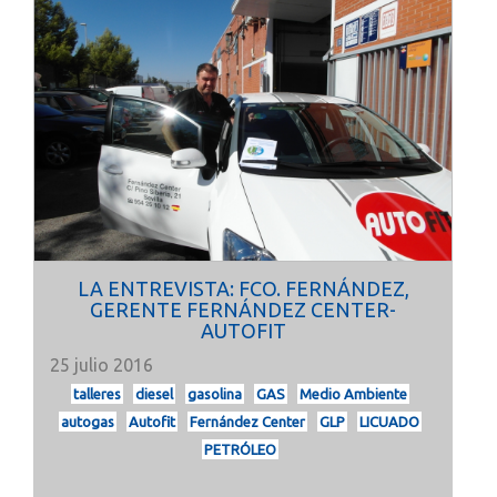
LA ENTREVISTA: FCO. FERNÁNDEZ,
GERENTE FERNÁNDEZ CENTER-
AUTOFIT
25 julio 2016
talleres
diesel
gasolina
GAS
Medio Ambiente
autogas
Autofit
Fernández Center
GLP
LICUADO
PETRÓLEO