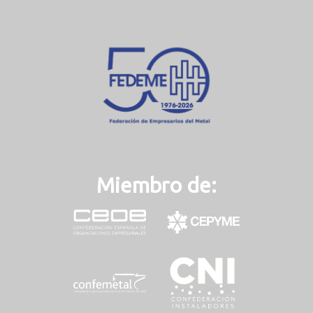
r
e
n
t
)
Miembro de: