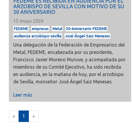
FEDEME ES RECIBIDA EN AUDIENCIA POR EL
ARZOBISPO DE SEVILLA CON MOTIVO DE SU
50 ANIVERSARIO
15 mayo 2026
FEDEME
empresas
Metal
50-Aniversario-FEDEME
audiencia-arzobispo-sevilla
José-Ángel-Saiz-Meneses
Una delegación de la Federación de Empresarios del
Metal, FEDEME, encabezada por su presidente,
Francisco Javier Moreno Muruve, y acompañada por
miembros de su Comité Ejecutivo, ha sido recibida
en audiencia, en la mañana de hoy, por el arzobispo
de Sevilla, monseñor José Ángel Saiz Meneses.
Leer más
(
«
1
»
c
u