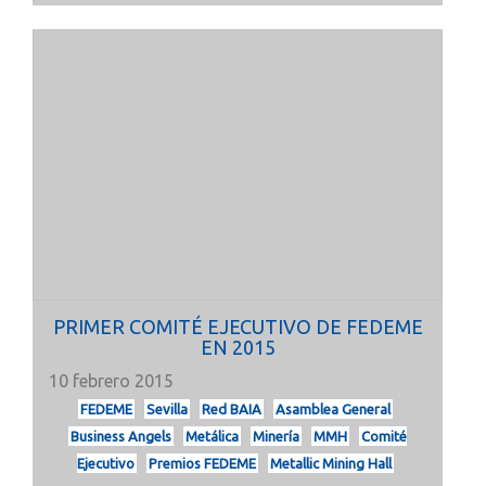
PRIMER COMITÉ EJECUTIVO DE FEDEME
EN 2015
10 febrero 2015
FEDEME
Sevilla
Red BAIA
Asamblea General
Business Angels
Metálica
Minería
MMH
Comité
Ejecutivo
Premios FEDEME
Metallic Mining Hall