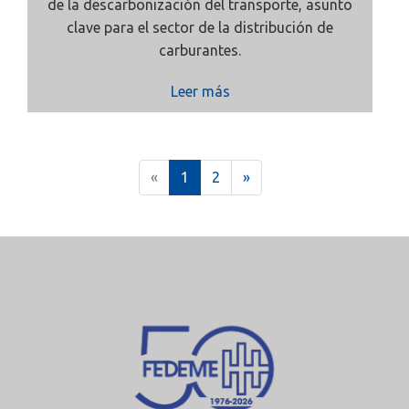
de la descarbonización del transporte, asunto
clave para el sector de la distribución de
carburantes.
Leer más
(
«
1
2
»
c
u
r
r
e
n
t
)