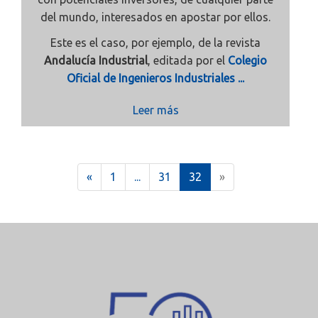
del mundo, interesados en apostar por ellos.
Este es el caso, por ejemplo, de la revista
Andalucía Industrial
, editada por el
Colegio
Oficial de Ingenieros Industriales ...
Leer más
(
«
1
...
31
32
»
c
u
r
r
e
n
t