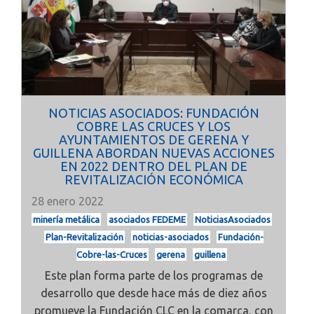
NOTICIAS ASOCIADOS: FUNDACIÓN
COBRE LAS CRUCES Y LOS
AYUNTAMIENTOS DE GERENA Y
GUILLENA ABORDAN NUEVAS ACCIONES
EN 2022 DENTRO DEL PLAN DE
REVITALIZACIÓN ECONÓMICA
28 enero 2022
minería metálica
asociados FEDEME
NoticiasAsociados
Plan-Revitalización
noticias-asociados
Fundación-
Cobre-las-Cruces
gerena
guillena
Este plan forma parte de los programas de
desarrollo que desde hace más de diez años
promueve la Fundación CLC en la comarca, con