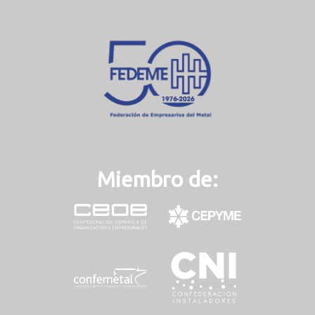
e
n
t
)
Miembro de: