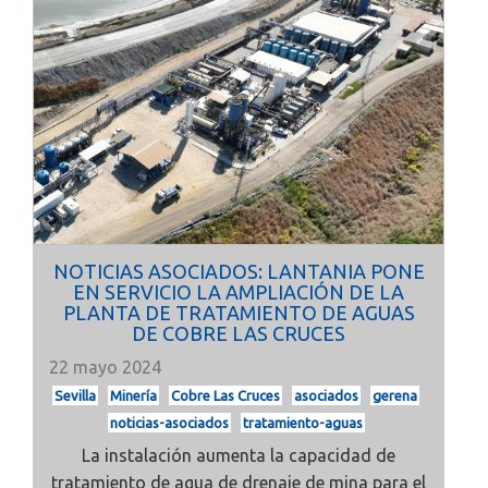
NOTICIAS ASOCIADOS: LANTANIA PONE
EN SERVICIO LA AMPLIACIÓN DE LA
PLANTA DE TRATAMIENTO DE AGUAS
DE COBRE LAS CRUCES
22 mayo 2024
Sevilla
Minería
Cobre Las Cruces
asociados
gerena
noticias-asociados
tratamiento-aguas
La instalación aumenta la capacidad de
tratamiento de agua de drenaje de mina para el