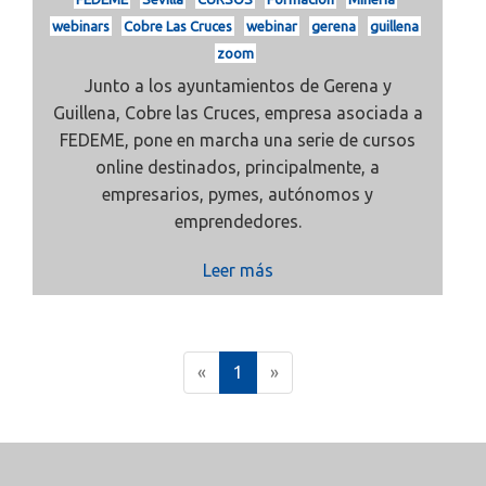
webinars
Cobre Las Cruces
webinar
gerena
guillena
zoom
Junto a los ayuntamientos de Gerena y
Guillena, Cobre las Cruces, empresa asociada a
FEDEME, pone en marcha una serie de cursos
online destinados, principalmente, a
empresarios, pymes, autónomos y
emprendedores.
Leer más
(
«
1
»
c
u
r
r