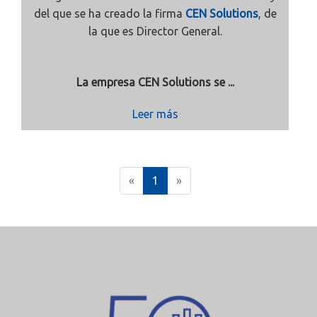
del que se ha creado la firma
CEN Solutions
, de
la que es Director General.
La empresa CEN Solutions se ...
Leer más
(
«
1
»
c
u
r
r
e
n
t