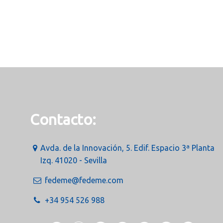
Contacto:
Avda. de la Innovación, 5. Edif. Espacio 3ª Planta
Izq. 41020 - Sevilla
fedeme@fedeme.com
+34 954 526 988