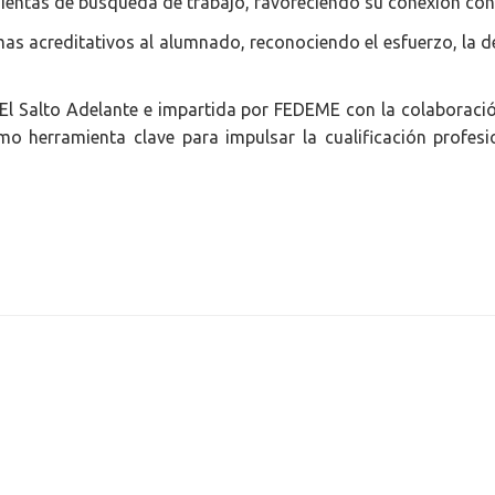
mientas de búsqueda de trabajo, favoreciendo su conexión con
omas acreditativos al alumnado, reconociendo el esfuerzo, la
El Salto Adelante e impartida por FEDEME con la colaboración
 herramienta clave para impulsar la cualificación profesion