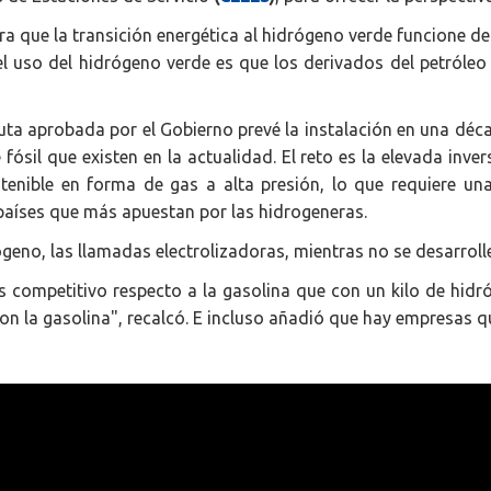
a que la transición energética al hidrógeno verde funcione deb
l uso del hidrógeno verde es que los derivados del petróle
Ruta aprobada por el Gobierno prevé la instalación en una déc
fósil que existen en la actualidad. El reto es la elevada inve
tenible en forma de gas a alta presión, lo que requiere u
 países que más apuestan por las hidrogeneras.
no, las llamadas electrolizadoras, mientras no se desarrolle
 competitivo respecto a la gasolina que con un kilo de hidr
con la gasolina", recalcó. E incluso añadió que hay empresas q