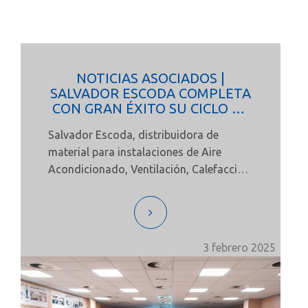
NOTICIAS ASOCIADOS |
SALVADOR ESCODA COMPLETA
CON GRAN ÉXITO SU CICLO DE
FORMACIONES A SAT EN
Salvador Escoda
, distribuidora de
ESPAÑA
material para instalaciones de Aire
Acondicionado, Ventilación, Calefacción,
Agua, Energías Renovables, Gas,
Electricidad, Refrigeración y
Aislamientos, ha culminado con éxito su
ciclo de formaciones técnicas dirigidas a
3 febrero 2025
los Servicios de Asistencia Técnica (SAT)
de toda España, con la última sesión
celebrada en Levante el pasado 21 de
enero.