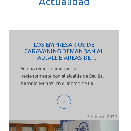
Actualidad
LOS EMPRESARIOS DE
CARAVANING DEMANDAN AL
ALCALDE ÁREAS DE
ESTACIONAMIENTO Y
En una reunión mantenida
PERNOCTA PARA ATRAER Y
recientemente con el alcalde de Sevilla,
FOMENTAR ESTE TIPO DE
TURISMO EN SEVILLA
Antonio Muñoz, en el marco de un
encuentro celebrado con los
empresarios del Metal, en la sede de
FEDEME, los empresarios de caravaning
de Andalucía, integrados en AECA, han
31 enero 2023
demandado para la ciudad la
implementación de una red consolidada