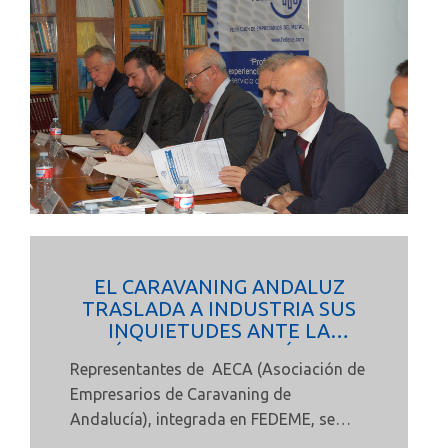
de infraestructuras para la acogida de
estos turistas y el diseño de rutas
turísticas que las complete.
EL CARAVANING ANDALUZ
TRASLADA A INDUSTRIA SUS
INQUIETUDES ANTE LA
PRÓXIMA PUBLICACIÓN DEL
Representantes de AECA (Asociación de
MANUAL DE REFORMAS
Empresarios de Caravaning de
Andalucía), integrada en
FEDEME, se
reunían el pasado 25 de mayo