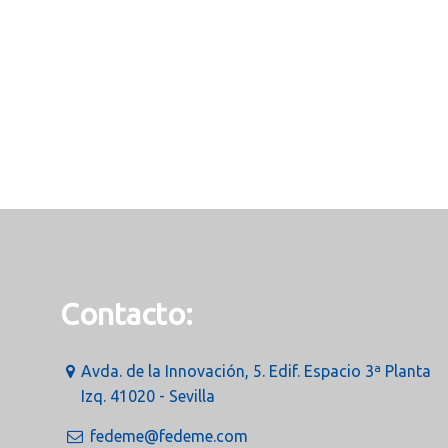
Contacto:
Avda. de la Innovación, 5. Edif. Espacio 3ª Planta
Izq. 41020 - Sevilla
fedeme@fedeme.com