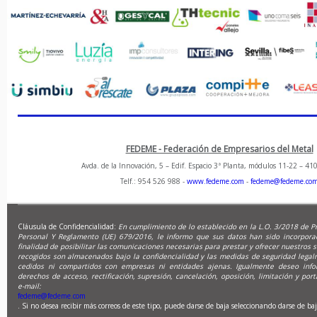
FEDEME - Federación de Empresarios del Metal
Avda. de la Innovación, 5 – Edif. Espacio 3ª Planta, módulos 11-22 – 410
Telf.: 954 526 988 -
www.fedeme.com
-
fedeme@fedeme.co
Cláusula de Confidencialidad:
En cumplimiento de lo establecido en la L.O. 3/2018 de P
Personal Y Reglamento (UE) 679/2016, le informo que sus datos han sido incorpora
finalidad de posibilitar las comunicaciones necesarias para prestar y ofrecer nuestros s
recogidos son almacenados bajo la confidencialidad y las medidas de seguridad legal
cedidos ni compartidos con empresas ni entidades ajenas. Igualmente deseo info
derechos de acceso, rectificación, supresión, cancelación, oposición, limitación y port
e-mail:
fedeme@fedeme.com
. Si no desea recibir más correos de este tipo, puede darse de baja seleccionando darse de baj