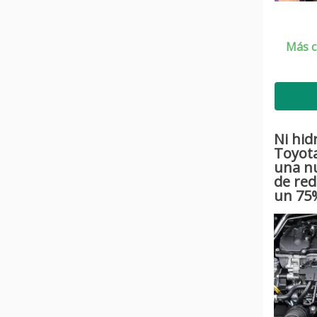
Más c
Ni hid
Toyot
una nu
de red
un 75