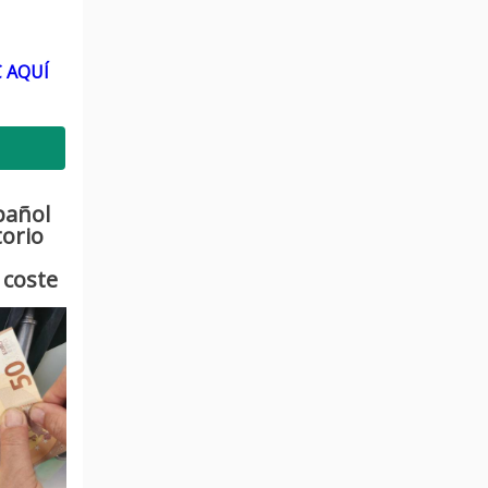
C AQUÍ
pañol
torio
 coste