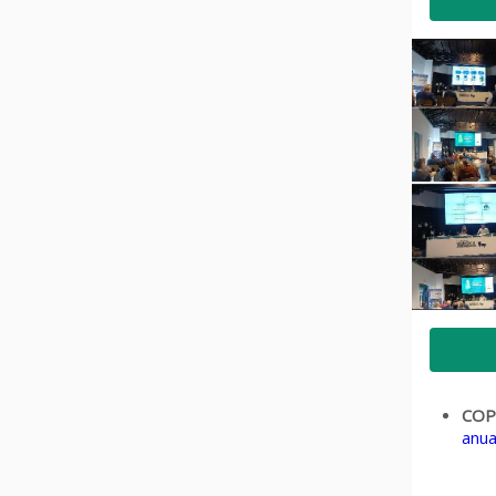
COP
anua