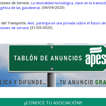
ciones de Servicio.
La neutralidad tecnológica, clave en la transici
.
(06/04/2023)
gética de las gasolineras
 del Transporte.
Alvic participa en una jornada sobre el futuro de
(31/03/2023)
ciones de servicio
¡¡CONOCE TU ASOCIACIÓN!!