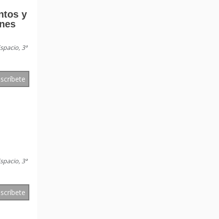
tos y
ones
spacio, 3ª
nscríbete
spacio, 3ª
nscríbete