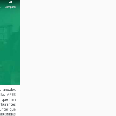
s anuales
lla, APES
r que han
burantes
puntar que
bustibles