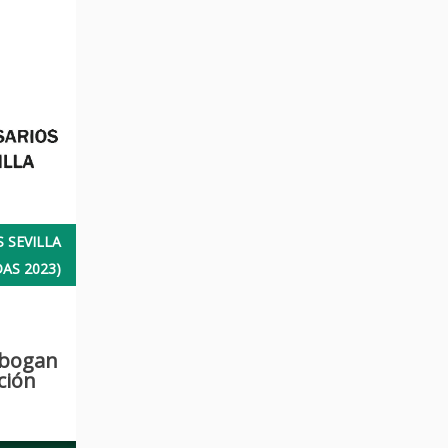
 SEVILLA
DAS 2023)
 abogan
ción