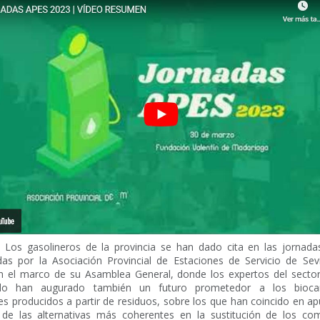
.
Los gasolineros de la provincia se han dado cita en las jornada
das por la Asociación Provincial de Estaciones de Servicio de Sevi
 en el marco de su Asamblea General, donde los expertos del secto
pado han augurado también un futuro prometedor a los biocar
es producidos a partir de residuos, sobre los que han coincido en a
de las alternativas más coherentes en la sustitución de los com