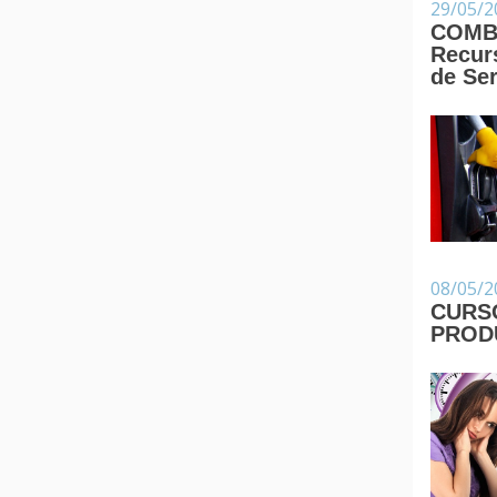
29/05/2
COMBU
Recur
de Ser
08/05/2
CURS
PROD