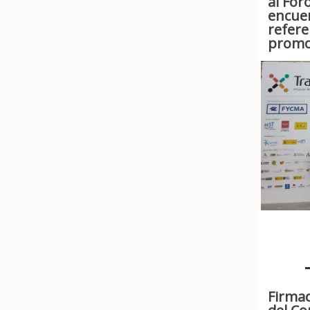
al For
encue
refere
promoc
Firmad