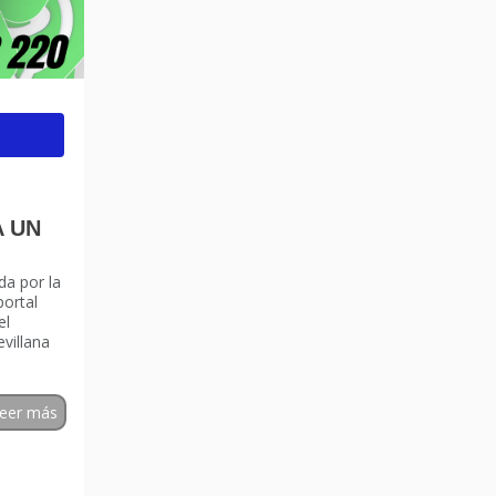
A UN
da por la
ortal
el
evillana
eer más