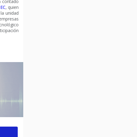
a contado
TEC
, quien
 la unidad
 empresas
cnológico
cipación