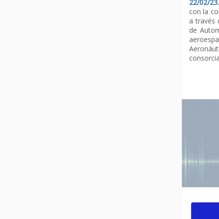
22/02/23.
con la c
a través 
de Autom
aeroespa
Aeronáu
consorcia