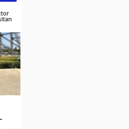
ctor
sitan