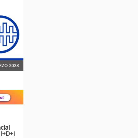
RZO 2023
cial
I+D+i