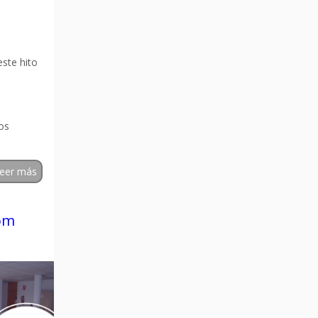
este hito
os
eer más
om