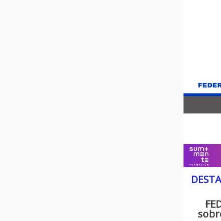
DEST
FED
sobr