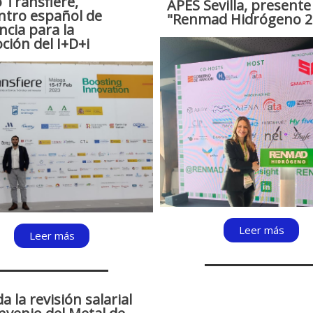
o Transfiere,
APES Sevilla, presente
ntro español de
"Renmad Hidrógeno 2
ncia para la
ión del I+D+i
Leer más
Leer más
a la revisión salarial