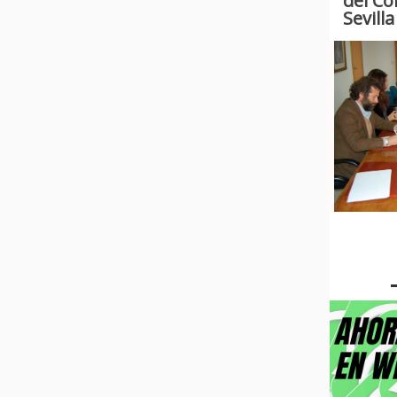
del Co
Sevill