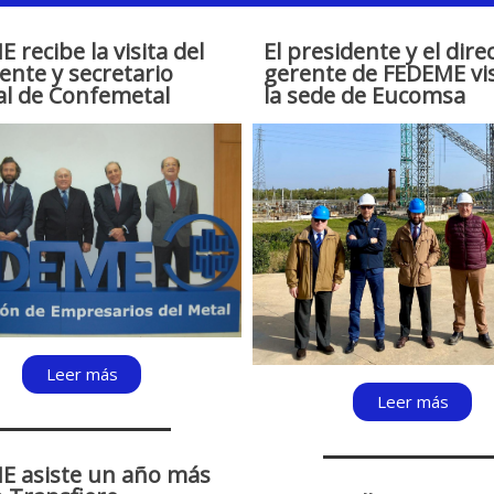
 recibe la visita del
El presidente y el dire
ente y secretario
gerente de FEDEME vi
al de Confemetal
la sede de Eucomsa
Leer más
Leer más
E asiste un año más