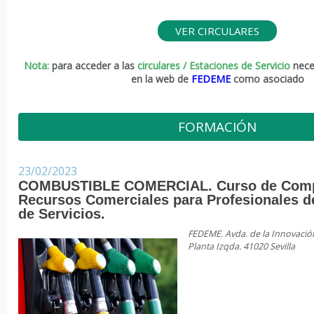
VER CIRCULARES
Nota:
para acceder a las
circulares / Estaciones de Servicio
neces
en la web de
FEDEME
como asociado
FORMACIÓN
23/02/2023
COMBUSTIBLE COMERCIAL. Curso de Comp
Recursos Comerciales para Profesionales d
de Servicios.
FEDEME. Avda. de la Innovación 
Planta Izqda. 41020 Sevilla