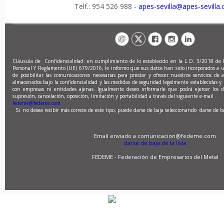
Telf.: 954 526 988 -
apes-sevilla@apes-sevilla
Cláusula de Confidencialidad:
en cumplimiento de lo establecido en la L.O. 3/2018 de 
Personal Y Reglamento (UE) 679/2016, le informo que sus datos han sido incorporados a un
de posibilitar las comunicaciones necesarias para prestar y ofrecer nuestros servicios de a
almacenados bajo la confidencialidad y las medidas de seguridad legalmente establecidas y
con empresas ni entidades ajenas. Igualmente deseo informarle que podrá ejercer los der
supresión, cancelación, oposición, limitación y portabilidad a través del siguiente e-mail
:
fedeme@fedeme.com
.
Si no desea recibir más correos de este tipo, puede darse de baja seleccionando darse de b
Email enviado a comunicacion@fedeme.com
darse de baja de la lista
FEDEME - Federación de Empresarios del Metal