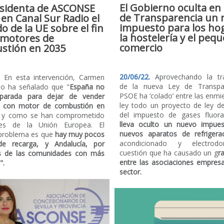
El Gobierno oculta en 
esidenta de ASCONSE
de Transparencia un 
 en Canal Sur Radio el
impuesto para los ho
o de la UE sobre el fin
la hostelería y el peq
 motores de
comercio
stión en 2035
20/06/22.
Aprovechando la tra
2.
En esta intervención, Carmen
de la nueva Ley de Transpar
o ha señalado que "
España no
PSOE ha ‘colado’ entre las enmi
eparada para dejar de vender
ley todo un proyecto de ley d
s con motor de combustión en
del impuesto de gases fluor
l y como se han comprometido
lleva oculto un nuevo impue
ses de la Unión Europea. El
nuevos aparatos de refrigerac
 problema es que
hay muy pocos
acondicionado y electrodom
de recarga, y Andalucía, por
cuestión que ha causado un g
r
es de las comunidades con más
entre las asociaciones empresa
".
sector.