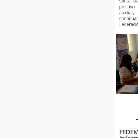
Santa Bá
positivo
auxilia
continu
Federaci
FEDEME