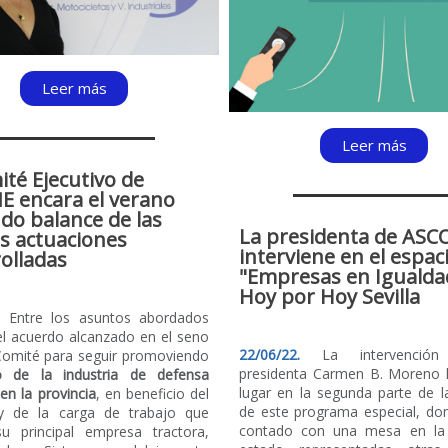
Leer más
Leer más
ité Ejecutivo de
E encara el verano
do balance de las
La presidenta de AS
s actuaciones
interviene en el espac
olladas
"Empresas en Igualda
Hoy por Hoy Sevilla
2.
Entre los asuntos abordados
el acuerdo alcanzado en el seno
22/06/22.
La intervenció
Comité para seguir promoviendo
presidenta Carmen B. Moreno
o de la industria de defensa
lugar en la segunda parte de l
 en la provincia
, en beneficio del
de este programa especial, do
y de la carga de trabajo que
contado con una mesa en la
u principal empresa tractora,