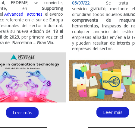
al,
FEDEME
, se convierte,
05/07/22.
Se trata
mente, en
Supporting
servicio
gratuito
, mediante e
el
Advanced Factories
, el evento
difundirán
todos aquellos
anunc
co referente en el sur de Europa
compraventa de maquin
esionales del sector industrial,
herramientas, traspasos de 
brará su nueva edición del
18 al
cualquier anuncio del estil
il de 2023,
por primera vez en el
empresas afiliadas envíen a la 
ira de Barcelona – Gran Vía.
y puedan resultar
de interés p
empresas del sector.
Leer más
Leer más