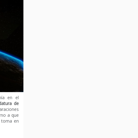
nía en el
datura de
laraciones
erno a que
la toma en