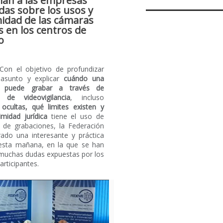
man a las empresas
das sobre los usos y
midad de las cámaras
s en los centros de
o
Con el objetivo de profundizar
asunto y explicar
cuándo una
 puede grabar a través de
 de videovigilancia
, incluso
ocultas, qué limites existen y
imidad jurídica
tiene el uso de
o de grabaciones, la Federación
rado una interesante y práctica
esta mañana, en la que se han
 muchas dudas expuestas por los
articipantes.