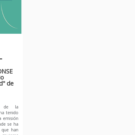
CONSE
io
d" de
n de la
ha tenido
a emisión
nde se ha
 que han