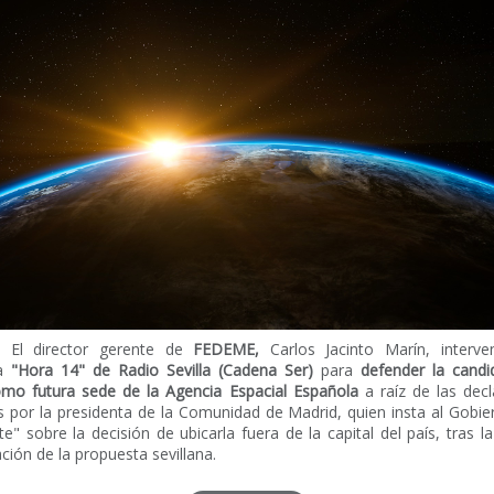
El director gerente de
FEDEME,
Carlos Jacinto Marín, interve
a
"Hora 14" de Radio Sevilla (Cadena Ser)
para
defender la candi
como futura sede de la Agencia Espacial Española
a raíz de las dec
s por la presidenta de la Comunidad de Madrid, quien insta al Gobi
te" sobre la decisión de ubicarla fuera de la capital del país, tras 
ción de la propuesta sevillana.