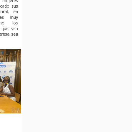
 mujeres
licado
sus
oral, en
res muy
mo los
que ven
presa sea