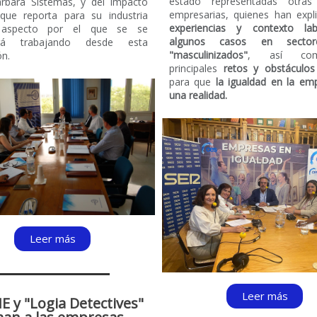
estado representadas otras
rbara Sistemas, y del impacto
empresarias,
quienes han exp
 que reporta para su industria
experiencias y contexto lab
r, aspecto por el que se se
algunos casos en secto
ará trabajando desde esta
"masculinizados"
, así co
ón.
principales
retos y obstáculos
para que
la igualdad en la em
una realidad.
Leer más
Leer más
 y "Logia Detectives"