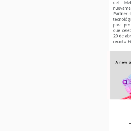
del Met
nueva
Partner
d
tecnológi
para prof
que cele
20 de abr
recinto
F