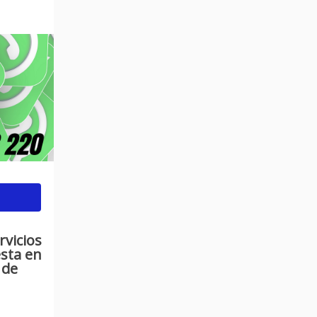
vicios
esta en
 de