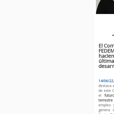
El Com
FEDEM
hacien
última
desarr
14/06/2
destaca 
de este 
el
futur
terrestre
empleo 
genera s