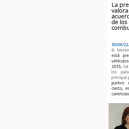
La pr
valora
acuerd
de los
combu
30/06/2
B.
Moren
está pr
vehículo
2035,
ta
los paí
principal
puntos 
cierto, 
carencias