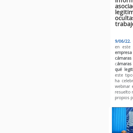
infor
asocia
legiti
oculta
trabaj
9/06/22.
en este 
empresa
cámaras
c
ámaras 
qué legit
este tip
ha celeb
webinar 
resuelto
propios p