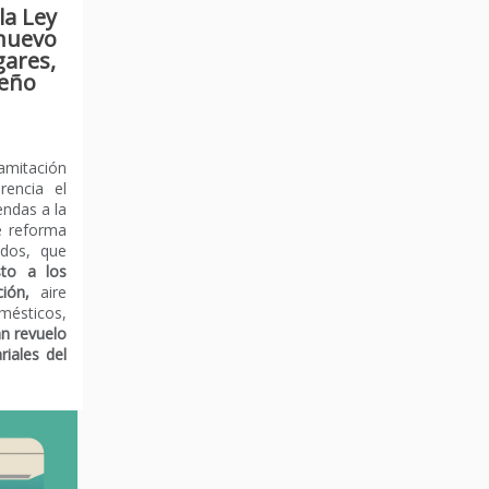
la Ley
nuevo
gares,
ueño
mitación
encia el
endas a la
e reforma
ados, que
sto a los
ión,
aire
ésticos,
an revuelo
riales del