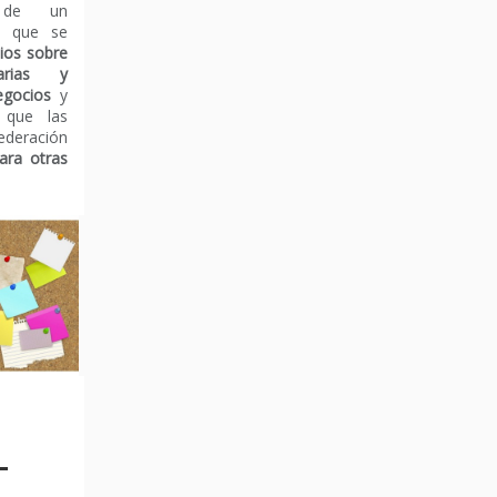
 de un
l que se
ios sobre
arias y
negocios
y
o que las
Federación
ara otras