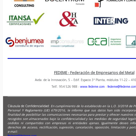
FEDEME - Federación de Empresarios del Metal
Avda. de la Innovación, 5 – Edif. Espacio 3ª Planta, módulos 11-22 – 410
Telf.: 954 526 988 -
www.fedeme.com
-
fedeme@fedeme.co
Cláusula de Confidencialidad:
En cumplimiento de lo establecido en la L.O. 3/2018 de P
Personal Y Reglamento (UE) 679/2016, le informo que sus datos han sido incorpora
finalidad de posibilitar las comunicaciones necesarias para prestar y ofrecer nuestros s
recogidos son almacenados bajo la confidencialidad y las medidas de seguridad legal
cedidos ni compartidos con empresas ni entidades ajenas. Igualmente deseo info
derechos de acceso, rectificación, supresión, cancelación, oposición, limitación y port
e-mail:
fedeme@fedeme.com